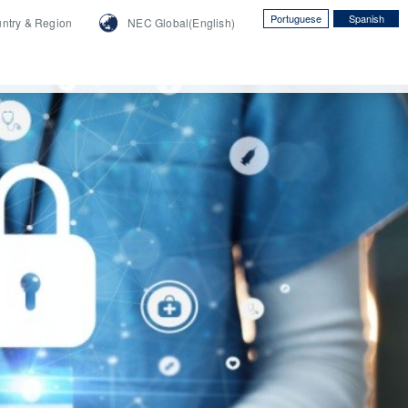
Portuguese
Spanish
ntry &
Region
NEC Global(English)