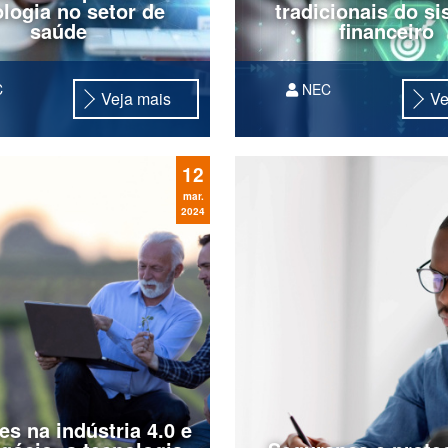
ologia no setor de
tradicionais do s
saúde
financeiro
C
NEC
Veja mais
Ve
mos anos, o setor da
O Open Banking (traduzi
m direcionado um foco
Banco Aberto) teve início
qualidade dos serviços
2016 no Reino Unido, vi
12
s aos pacientes,
padronizar e modernizar 
do o conforto e as
ecossistema financeiro, a
mar.
2024
ades individuais. A
trazer maior transparênci
ação de tecnologia é...
eficiência no...
es na indústria 4.0 e