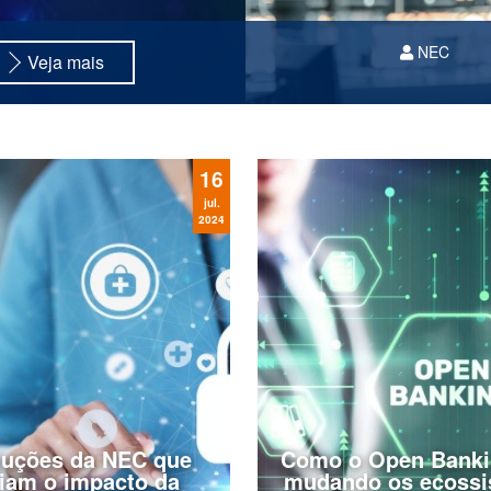
NEC
Veja mais
A
transformação digita
isso, esse é um segm
para a inovação de se
16
jul.
2024
luções da NEC que
Como o Open Banki
iam o impacto da
mudando os ecossi