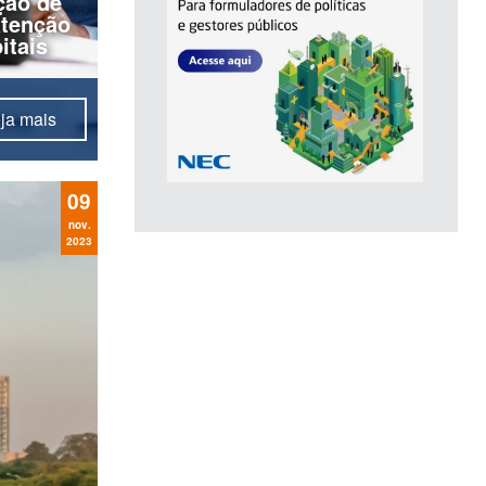
ção de
atenção
itais
ja mais
urança e
s pela
09
ações,
nov.
2023
dos
ais...