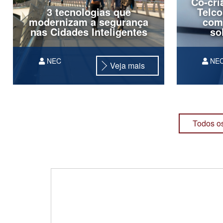
Co-cr
3 tecnologias que
Telco
modernizam a segurança
com
nas Cidades Inteligentes
so
NEC
NE
Veja mais
Todos os