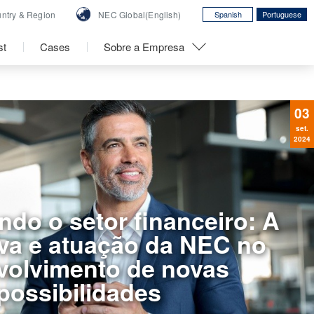
ntry &
Region
NEC Global(English)
Spanish
Portuguese
st
Cases
Sobre a Empresa
03
set.
2024
do o setor financeiro: A
va e atuação da NEC no
volvimento de novas
possibilidades