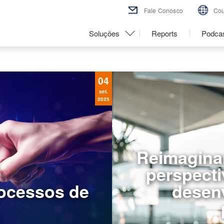
Fale Conosco
Cou
Soluções
Reports
Podca
04
set.
2025
Reimaginan
perspecti
rocessos de
desen