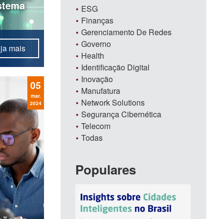
istema
ESG
Finanças
Gerenciamento De Redes
Governo
ja mais
do como
Health
 em
Identificação Digital
sando
Inovação
05
o
Manufatura
 fim de
mar.
Network Solutions
2024
a e
Segurança Cibernética
Telecom
Todas
Populares