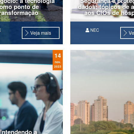
gócio: a tecnologia
Segurança e prote
omo ponto de
dados: tópicos de 
ransformação
aos CIOs de hosp
C
NEC
Veja mais
Ve
No setor de saúde, a seg
a proteção de dados são
fundamentais, não apena
14
sensibilidade das inform
mas também pelo volume
nov.
2023
crescente de dados gera
diariamente. Afinal, hospit
Entendendo a