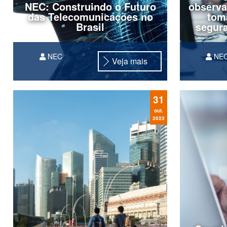
NEC: Construindo o Futuro
observa
das Telecomunicações no
tom
Brasil
segura
NEC
NE
Veja mais
Entrevista concedida por Yasushi
Tanabe, presidente da NEC na
América Latina, à jornalista
31
Tomoko Oura do
Portal Nippon Já
out.
2023