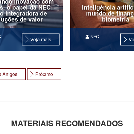
iando inovação com
s: o papel da NEC
Inteligência artific
o integradora de
mundo de finanç
luções de valor
biometria
C
NEC
Veja mais
Ve
Como as novas tecnologi
estão impactando este set
por que isso importa para
 Artigos
Próximo
MATERIAIS RECOMENDADOS