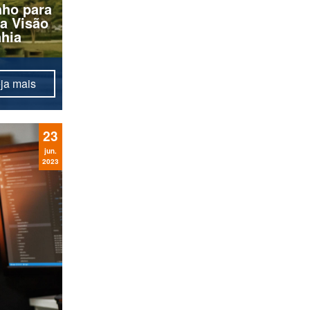
nho para
a Visão
hia
ja mais
em a
e o
o, com
23
mam a
jun.
2023