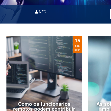
NEC
15
ago.
2024
Como os funcionários
As so
remotos podem contribuir
ampl