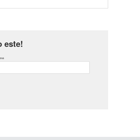
 este!
esa