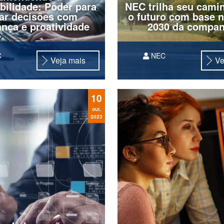
bilidade: Poder para
NEC trilha seu cami
ar decisões com
o futuro com base n
nça e proatividade
2030 da compan
C
NEC
Veja mais
Ve
Soluções globais abrang
atuação da empresa desd
fundo do mar até o espaç
10
tecnologias que transfor
sociedade
out.
2023