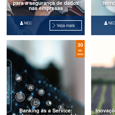
para a segurança de dados
tecn
nas empresas
NEC
NE
Veja mais
Nos últi
saúde te
maior à 
30
prestado
priorizan
abr.
2024
necessid
incorpor
Banking as a Service:
Inovaçõ