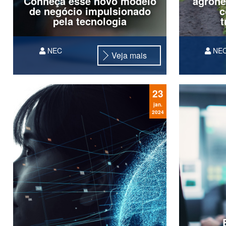
Conheça esse novo modelo
agrone
de negócio impulsionado
c
pela tecnologia
t
NEC
NE
Veja mais
Descubra onde estamos e quais
são as perspectivas para o futuro
do BaaS.
23
jan.
2024