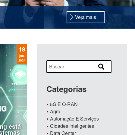
Veja mais
l no setor financeiro
é uma realidade. Mais do que
ento que vem liderando o uso de novas tecnologias
us processos em todas as frentes –...
18
jun.
2024
Categorias
5G E O-RAN
Agro
Automação E Serviços
ng está
Cidades Inteligentes
stemas
Data Center