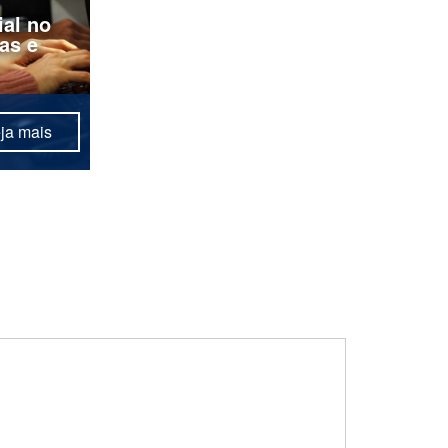
ial no
as e
ja mais
as de IA
or - e
 você.