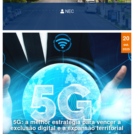
NEC
mobilidade urbana
20
out.
2025
5G: a melhor estratégia para vencer a
exclusão digital e a expansão territorial