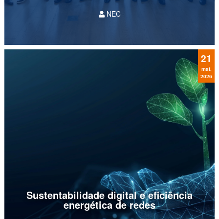
NEC
Evento, que reuniu líderes da Eletronet, Scala
Data Centers, NEC e Nokia, discutiu como o
fortalecimento do backbone de fibra óptica e o
crescimento dos edge data centers sustentam a
21
expansão de...
mai.
2026
Sustentabilidade digital e eficiência
energética de redes