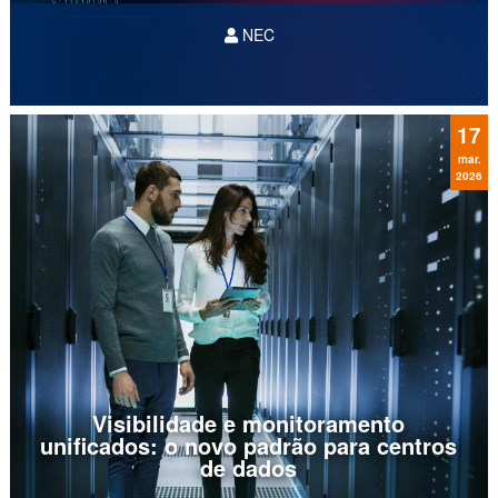
NEC
Como as empresas estão escalando a IA com
MulticloudA Inteligência Artificial (IA) deixou de
ser uma aplicação isolada para se tornar o
motor de decisão das empresas líderes. Mas,
17
nesse cenário ainda...
mar.
2026
Visibilidade e monitoramento
unificados: o novo padrão para centros
de dados