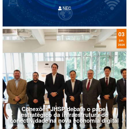
NEC
No cenário empresarial altamente competitivo
de hoje, a conectividade vai além de um suporte
de TI e se torna o ponto central da estratégia
operacional. Infraestruturas que dependem de
03
oscilações de...
jun.
2026
Conexões JHSP debate o papel
estratégico da infraestrutura de
conectividade na nova economia digital