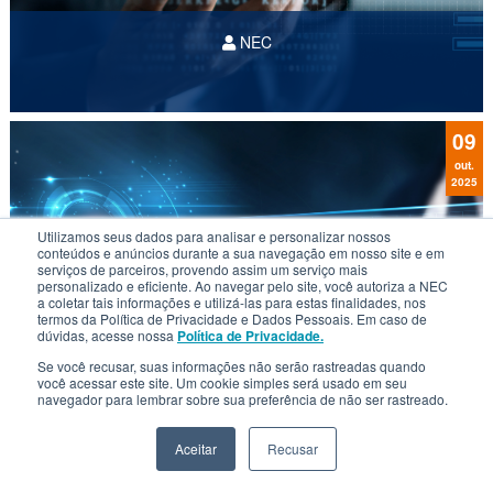
NEC
09
out.
2025
Utilizamos seus dados para analisar e personalizar nossos
conteúdos e anúncios durante a sua navegação em nosso site e em
serviços de parceiros, provendo assim um serviço mais
personalizado e eficiente. Ao navegar pelo site, você autoriza a NEC
a coletar tais informações e utilizá-las para estas finalidades, nos
termos da Política de Privacidade e Dados Pessoais. Em caso de
dúvidas, acesse nossa
Política de Privacidade.
Se você recusar, suas informações não serão rastreadas quando
você acessar este site. Um cookie simples será usado em seu
navegador para lembrar sobre sua preferência de não ser rastreado.
Criminalidade e seus impactos
Aceitar
Recusar
financeiros nos cofres públicos