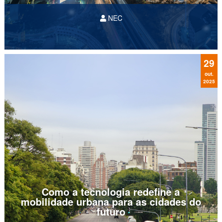
NEC
*
Por Mario
Canziani
, publicado originalmente
em
Canal AR
29
out.
2025
Como a tecnologia redefine a
mobilidade urbana para as cidades do
futuro