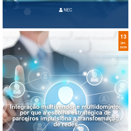
NEC
Por Roberto Murakami, VP das unidades de
negócio de Telecom e Redes da NEC na
América Latina
13
jan.
2026
Integração multivendor e multidomínio:
por que a escolha estratégica de
parceiros impulsiona a transformação
de redes