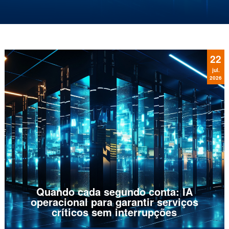
grande escala (LLM), aprendizado e análise
preditiva mudou para sempre as exigências sobre
a infraestrutura tecnológica. Na economia digital
atual, os...
22
jul.
2026
Quando cada segundo conta: IA
operacional para garantir serviços
críticos sem interrupções