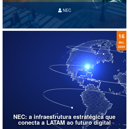
NEC
O desenvolvimento de redes cada vez mais
rápidas e interligadas tem apoiado a evolução
dos modelos de pagamento para empresas e
consumidores.
16
dez.
2025
NEC: a infraestrutura estratégica que
conecta a LATAM ao futuro digital