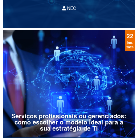
NEC
O trabalho consultivo e de integração fornecido
pela multinacional japonesa reforça ainda mais
a jornada de seu cliente rumo à Indústria 4.0,
com modernização de infraestrutura, ampliação
22
da...
jun.
2026
Serviços profissionais ou gerenciados:
como escolher o modelo ideal para a
sua estratégia de TI