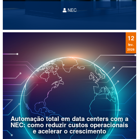
NEC
A infraestrutura digital deixou de ser apenas um
suporte para as operações de negócios, ela é,
hoje, o próprio negócio. No entanto, para CIOs e
líderes de tecnologia na América Latina, o
12
desafio não...
fev.
2026
Automação total em data centers com a
NEC: como reduzir custos operacionais
e acelerar o crescimento