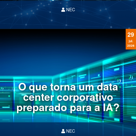
NEC
29
jul.
2026
O que torna um data
center corporativo
preparado para a IA?
NEC
O fluxo massivo de modelos de linguagem de