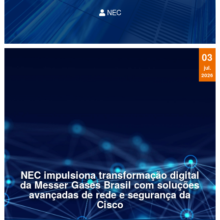
NEC
No atual cenário de aceleração digital, a
descentralização da infraestrutura tornou-se
uma regra para as grandes empresas da
América Latina. O crescimento exponencial no
03
processamento de dados e a...
jul.
2026
NEC impulsiona transformação digital
da Messer Gases Brasil com soluções
avançadas de rede e segurança da
Cisco