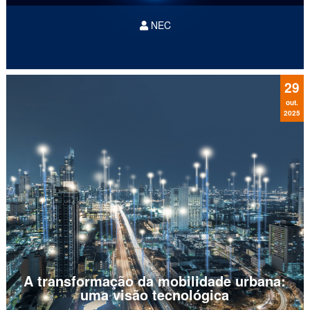
NEC
Wi-Fi 7
velocidade
processamento
tolerância a
29
falhas
América Latina
out.
2025
A transformação da mobilidade urbana:
uma visão tecnológica