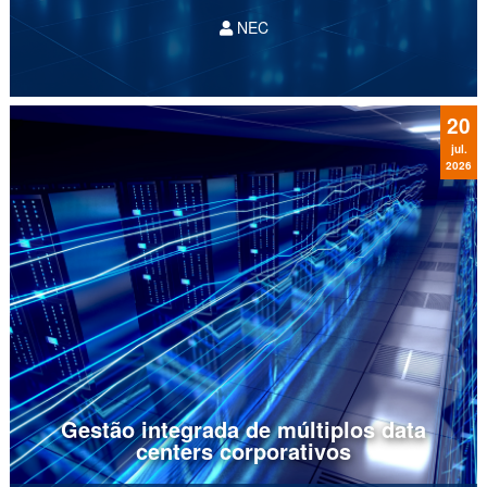
NEC
No atual cenário de aceleração digital, a
infraestrutura tecnológica consolidou-se como o
sistema circulatório da economia global. No
entanto, a crescente complexidade dos
20
ambientes de
TI híbridos e
...
jul.
2026
Gestão integrada de múltiplos data
centers corporativos