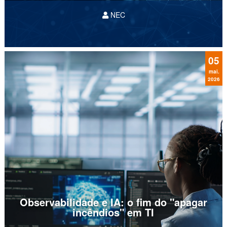
NEC
A presença da NEC no ranking das empresas
mais sustentáveis do mundo em 2025, pela
revista
TIME
e
Statista
, reflete mais do que um
compromisso ético: é a validação técnica da
05
nossa capacidade de
...
mai.
2026
Observabilidade e IA: o fim do "apagar
incêndios" em TI