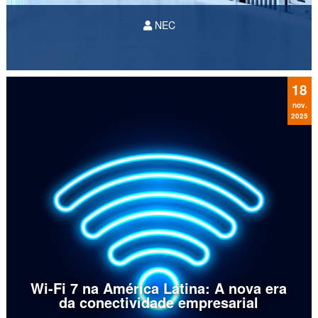
NEC
18
DCD
nov.
2025
Wi-Fi 7 na América Latina: A nova era
da conectividade empresarial