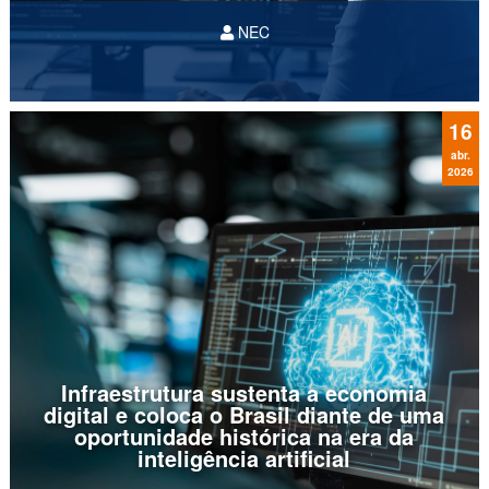
NEC
A complexidade das infraestruturas atuais
atingiu um ponto crítico. Com a explosão de
endpoints, nuvens híbridas e a demanda por
disponibilidade absoluta, as equipes de TI
16
muitas vezes se veem presas...
abr.
2026
Infraestrutura sustenta a economia
digital e coloca o Brasil diante de uma
oportunidade histórica na era da
inteligência artificial