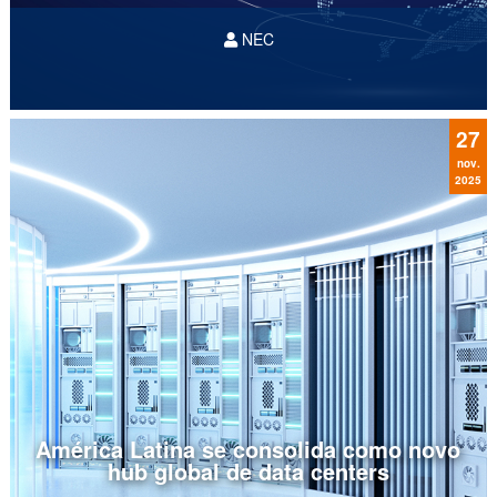
NEC
27
nov.
2025
América Latina se consolida como novo
hub global de data centers