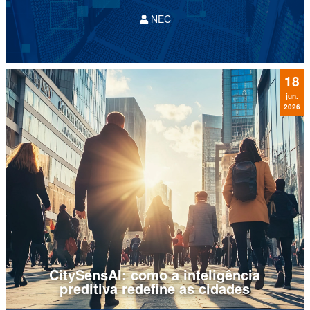
NEC
Quando discutimos inteligência artificial, é
comum que o foco seja em algoritmos de
geração de conteúdo ou processamento de
dados. No entanto, em 2026, o impacto mais
18
profundo da tecnologia ocorre na...
jun.
2026
CitySensAI: como a inteligência
preditiva redefine as cidades