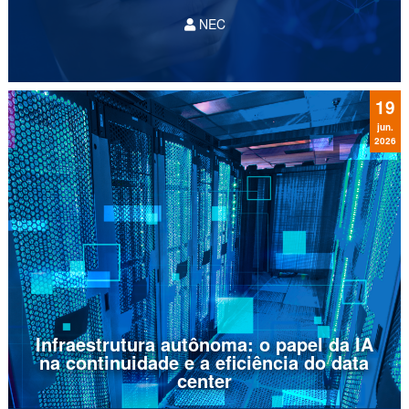
NEC
À medida que os ambientes tecnológicos se
tornam essenciais para a operação, a
complexidade cresce no mesmo ritmo. Com
isso, surge a dúvida: qual o modelo de
19
contratação traz o melhor retorno e...
jun.
2026
Infraestrutura autônoma: o papel da IA
na continuidade e a eficiência do data
center