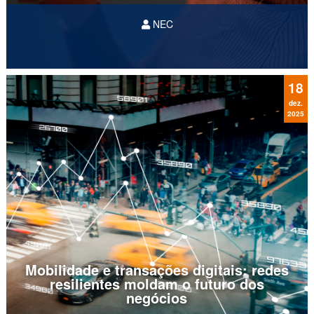
NEC
imediato, sempre
18
disponível e, acima de tudo,...
dez.
2025
Mobilidade e transações digitais: redes
resilientes moldam o futuro dos
negócios