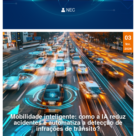
NEC
Você já parou para calcular quanto do
orçamento da sua TI é consumido apenas para
"manter as luzes acesas"?
03
fev.
2026
Mobilidade inteligente: como a IA reduz
acidentes e automatiza a detecção de
infrações de trânsito?