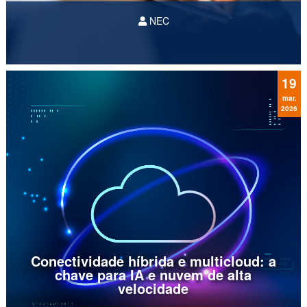
NEC
No mercado financeiro atual, a confiança é a
moeda mais valiosa. Com a transformação
digital avançando, bancos e fintechs são
responsáveis por volumes massivos de dados
19
sensíveis. Com isso, o setor...
mar.
2026
Conectividade híbrida e multicloud: a
chave para IA e nuvem de alta
velocidade