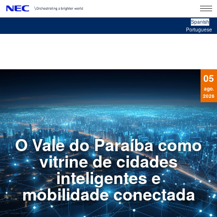
Men
u
Spanish
Portuguese
N
a
v
i
05
g
a
ago.
2026
t
i
o
n
O Vale do Paraíba como
vitrine de cidades
inteligentes e
mobilidade conectada