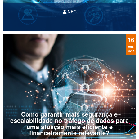
NEC
16
out.
2025
Como garantir mais segurança e
escalabilidade no tráfego de dados para
uma atuação mais eficiente e
financeiramente relevante?