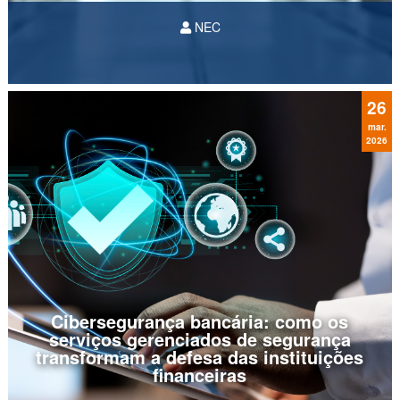
NEC
No atual cenário tecnológico, os
data centers
deixaram de ser apenas depósitos de servidores
para se tornarem o sistema principal da
economia global. Essa proeminência se reflete
26
nos números do...
mar.
2026
Cibersegurança bancária: como os
serviços gerenciados de segurança
transformam a defesa das instituições
financeiras