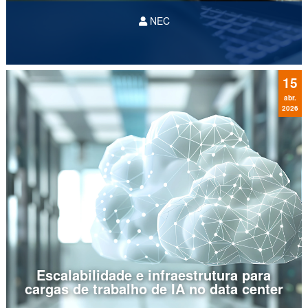
NEC
Inteligência Artificial
15
abr.
2026
Escalabilidade e infraestrutura para
cargas de trabalho de IA no data center