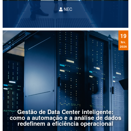
NEC
Se pudéssemos resumir o maior desafio da
gestão de infraestrutura hoje, a palavra seria
complexidade. A ascensão da IA e a dispersão
de dados entre nuvem e borda elevaram a
19
exigência sobre os
centros...
fev.
2026
Gestão de Data Center inteligente:
como a automação e a análise de dados
redefinem a eficiência operacional