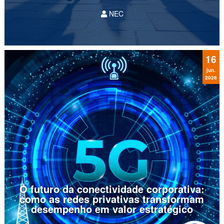
NEC
A segurança pública moderna de municípios
com mais de 10.000 habitantes exige a
transição definitiva de ações puramente reativas
para uma gestão preditiva baseada em
16
evidências.
jun.
2026
O futuro da conectividade corporativa:
como as redes privativas transformam
desempenho em valor estratégico