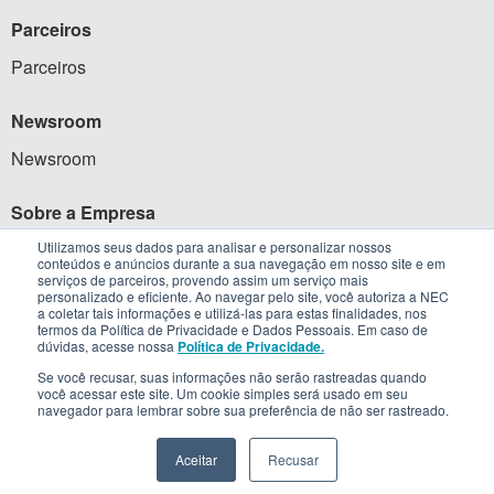
Parceiros
Parceiros
Newsroom
Newsroom
Sobre a Empresa
Quem Somos
Utilizamos seus dados para analisar e personalizar nossos
conteúdos e anúncios durante a sua navegação em nosso site e em
serviços de parceiros, provendo assim um serviço mais
The NEC Way
personalizado e eficiente. Ao navegar pelo site, você autoriza a NEC
a coletar tais informações e utilizá-las para estas finalidades, nos
Trabalhe Conosco
termos da Política de Privacidade e Dados Pessoais. Em caso de
dúvidas, acesse nossa
Política de Privacidade.
Prêmios e Reconhecimento
Topo da página
Se você recusar, suas informações não serão rastreadas quando
você acessar este site. Um cookie simples será usado em seu
navegador para lembrar sobre sua preferência de não ser rastreado.
Política de Privacidade
Termos de Uso
Segurança da Informação
Fale Conosco
Trabalhe conosco
Aceitar
Recusar
Copyright © NEC Latin America S.A. 2020. Todos os direitos reservados.