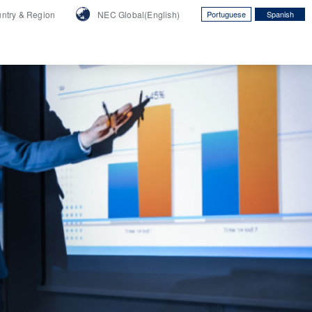
ntry &
Region
NEC Global(English)
Portuguese
Spanish