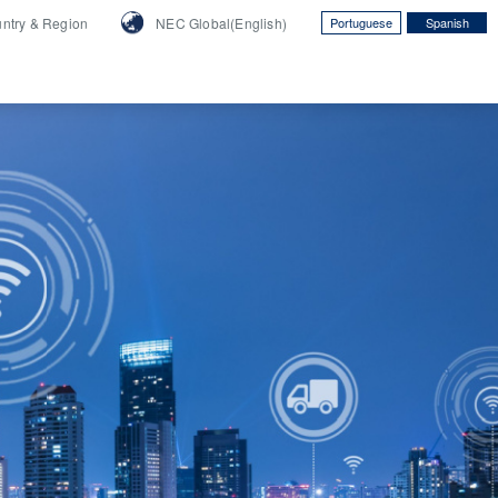
ntry &
Region
NEC Global(English)
Portuguese
Spanish