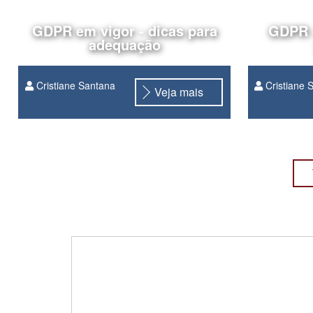
GDPR em vigor - dicas para
GDPR 
adequação
Cristiane Santana
Cristiane 
Veja mais
GDPR
compliance