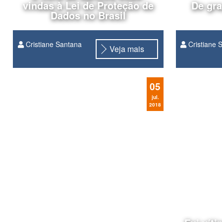
vindas à Lei de Proteção de
De gra
Dados no Brasil
Cristiane Santana
Cristiane 
Veja mais
A Lei de Proteção de Dados no
Brasil (
Lei 13.709/18
) foi
aprovada dia 14/08/2018 pelo
05
presidente Temer e até 2020 as
empresas que tratam quaisquer
jul.
2018
dados pessoais (obtidos por meio
eletrônico,...