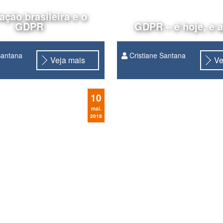
ação brasileira e o
GDPR
GDPR – é hoje, e 
Santana
Cristiane Santana
Veja mais
Ve
fake news
General Data Protection,
10
mai.
2018