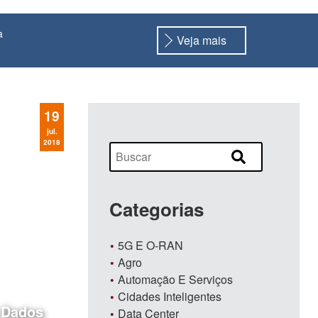
a
Veja mais
19
jul.
2018
Categorias
5G E O-RAN
Agro
Automação E Serviços
Cidades Inteligentes
 Dados
Data Center