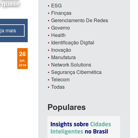
s quase
ESG
Finanças
Gerenciamento De Redes
Governo
ja mais
Health
de Lei
Identificação Digital
Inovação
26
Manufatura
jun.
Network Solutions
2018
Segurança Cibernética
Telecom
Todas
Populares