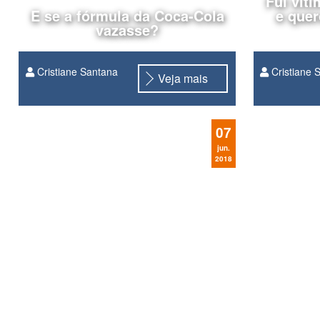
Fui vít
E se a fórmula da Coca-Cola
e que
vazasse?
Cristiane Santana
Cristiane 
Veja mais
07
jun.
2018