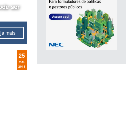
ode ser
ja mais
25
mai.
2018