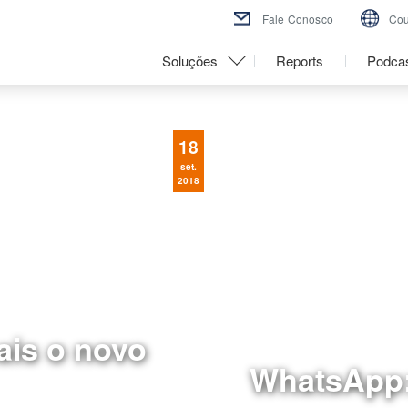
Fale Conosco
Cou
Soluções
Reports
Podca
18
set.
2018
ais o novo
WhatsApp: