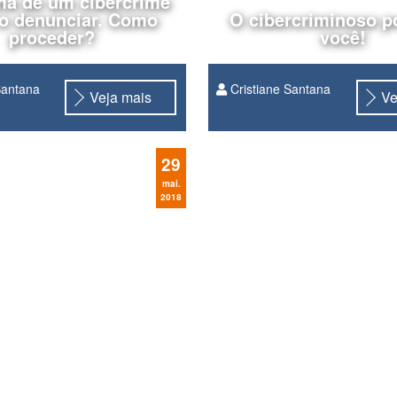
ima de um cibercrime
ro denunciar. Como
O cibercriminoso p
proceder?
você!
Santana
Cristiane Santana
Veja mais
Ve
29
mai.
2018