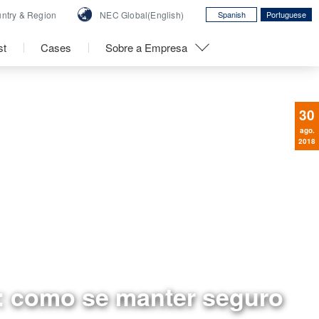
ntry &
Region
NEC Global(English)
Spanish
Portuguese
st
Cases
Sobre a Empresa
30
ago.
2018
 como se manter seguro