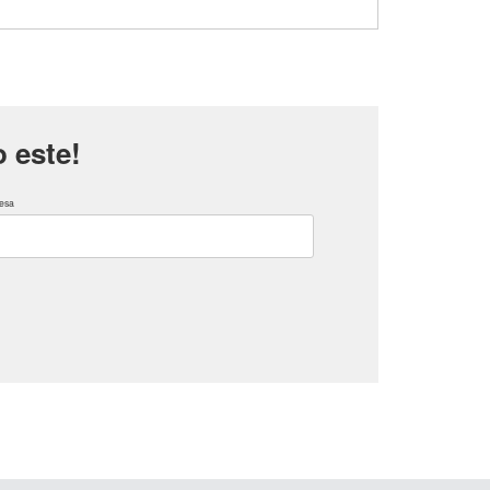
 este!
esa