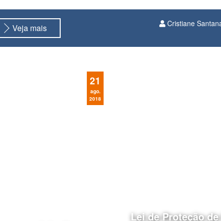
Cristiane Santan
Veja mais
WhatsApp
21
ago.
2018
Lei de Proteção de