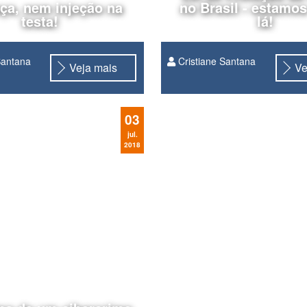
ça, nem injeção na
no Brasil - estamo
testa!
lá!
Santana
Cristiane Santana
Veja mais
Ve
Projeto 
da Câmara 53/2018
03
jul.
2018