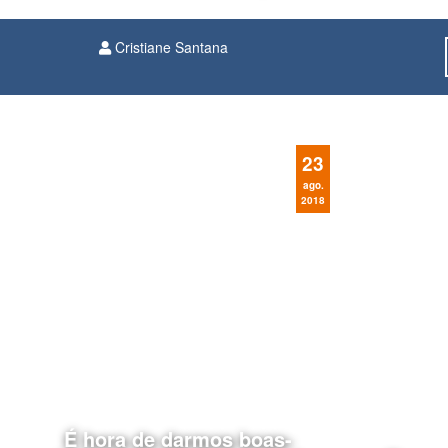
Cristiane Santana
23
ago.
2018
É hora de darmos boas-