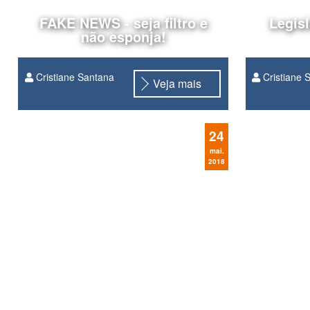
FAKE NEWS - seja filtro e
Legisl
não esponja!
Cristiane Santana
Cristiane 
Veja mais
fake news
24
mai.
2018