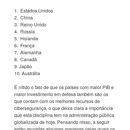
1. Estados Unidos
2. China
3. Reino Unido
4. Rússia
5. Holanda
6. França
7. Alemanha
8. Canadá
9. Japão
10. Austrália
É nítido o fato de que os países com maior PIB e
maior investimento em defesa também são os
que contam com os melhores recursos de
cibersegurança, o que deixa clara a importância
que esta disciplina tem na administração pública
globalizada de hoje. Pensando nisso, a seguir
estão reunidas algumas maneiras pelas quais os