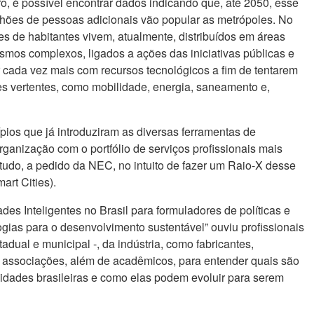
ro, é possível encontrar dados indicando que, até 2050, esse
lhões de pessoas adicionais vão popular as metrópoles. No
s de habitantes vivem, atualmente, distribuídos em áreas
smos complexos, ligados a ações das iniciativas públicas e
r cada vez mais com recursos tecnológicos a fim de tentarem
es vertentes, como mobilidade, energia, saneamento e,
pios que já introduziram as diversas ferramentas de
organização com o portfólio de serviços profissionais mais
tudo, a pedido da NEC, no intuito de fazer um Raio-X desse
art Cities).
ades Inteligentes no Brasil para formuladores de políticas e
gias para o desenvolvimento sustentável” ouviu profissionais
tadual e municipal -, da indústria, como fabricantes,
e associações, além de acadêmicos, para entender quais são
cidades brasileiras e como elas podem evoluir para serem