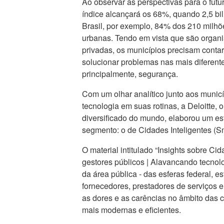
Ao observar as perspectivas para o futu
índice alcançará os 68%, quando 2,5 bi
Brasil, por exemplo, 84% dos 210 milhõe
urbanas. Tendo em vista que são organi
privadas, os municípios precisam conta
solucionar problemas nas mais diferent
principalmente, segurança.
Com um olhar analítico junto aos municí
tecnologia em suas rotinas, a Deloitte, 
diversificado do mundo, elaborou um es
segmento: o de Cidades Inteligentes (Sm
O material intitulado “Insights sobre Cid
gestores públicos | Alavancando tecnolo
da área pública - das esferas federal, es
fornecedores, prestadores de serviços 
as dores e as carências no âmbito das 
mais modernas e eficientes.