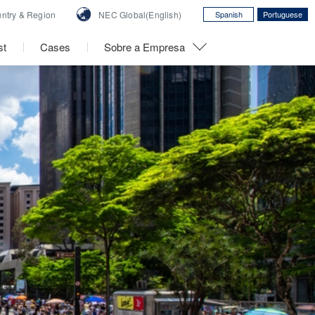
ntry &
Region
NEC Global(English)
Spanish
Portuguese
st
Cases
Sobre a Empresa