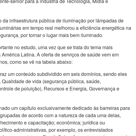
ente-sênior para a indústria de Tecnologia, Mídia e
o da infraestrutura pública de iluminação por lâmpadas de
uminárias em tempo real melhorou a eficiência energética na
urança, por tornar o lugar mais bem iluminado.
rtante no estudo, uma vez que se trata do tema mais
a América Latina. A oferta de serviços de saúde vem em
nos, como se vê na tabela abaixo:
 traz um conteúdo subdividido em seis domínios, sendo eles
, Qualidade de vida (segurança pública, saúde,
ntrole de poluição), Recursos e Energia, Governança e
onado um capítulo exclusivamente dedicado às barreiras para
 agrupadas de acordo com a natureza de cada uma delas,
nhecimento e capacitação; econômica; jurídica ou
lítico-administrativas, por exemplo, os entrevistados