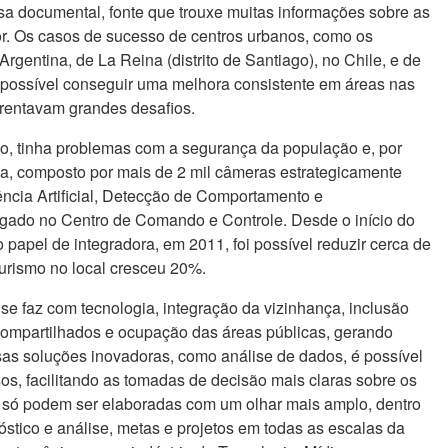
 documental, fonte que trouxe muitas informações sobre as
ior. Os casos de sucesso de centros urbanos, como os
rgentina, de La Reina (distrito de Santiago), no Chile, e de
possível conseguir uma melhora consistente em áreas nas
frentavam grandes desafios.
lo, tinha problemas com a segurança da população e, por
a, composto por mais de 2 mil câmeras estrategicamente
gência Artificial, Detecção de Comportamento e
ligado no Centro de Comando e Controle. Desde o início do
 papel de integradora, em 2011, foi possível reduzir cerca de
turismo no local cresceu 20%.
se faz com tecnologia, integração da vizinhança, inclusão
 compartilhados e ocupação das áreas públicas, gerando
sas soluções inovadoras, como análise de dados, é possível
s, facilitando as tomadas de decisão mais claras sobre os
a só podem ser elaboradas com um olhar mais amplo, dentro
stico e análise, metas e projetos em todas as escalas da