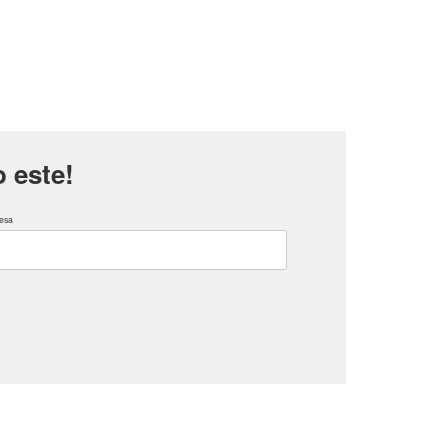
 este!
esa