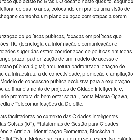
 foco que existe no Brasil. O desafio neste quesito, segundo
eleitoral de quatro anos, colocando em prática uma visão de
 chegar e contenha um plano de ação com etapas a serem
ização de políticas públicas, focadas em políticas que
ções TIC (tecnologia da informação e comunicação) e
ridades sugeridas estão: coordenação de políticas em todas
 longo prazo; padronização de um modelo de acesso e
stão pública digital; arquitetura padronizada; criação de
ão da infraestrutura de conectividade; promoção e ampliação
 Modelo de concessão pública exclusiva para a exploração
so ao financiamento de projetos de Cidade Inteligente e,
nde promotora do bem-estar social”, conta Márcia Ogawa,
 Media e Telecomunicações da Deloitte.
s facilitadoras no contexto das Cidades Inteligentes
t das Coisas (IoT), Plataformas de Gestão para Cidades
gência Artificial, Identificação Biométrica, Blockchain,
Digital Twin e Metaverso, cada um em seu respectivo estágio