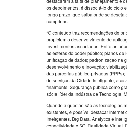
destacaram a falta de planejamento e de
os depoimentos, é dissociá-lo do ciclo 
longo prazo, que saiba onde se deseja
cumpridas.
“O conteúdo traz recomendações de prior
propiciem o desenvolvimento de aplica
investimentos associados. Entre as prio
as esferas do poder público; planos de
unificação de dados; padronização na ge
desenvolvimento e inovação; viabilizaç
das parcerias público-privadas (PPPs);
de serviços da Cidade Inteligente; aces
finalmente, Segurança pública como gra
sócia líder da indústria de Tecnologia,
Quando a questão são as tecnologias mai
existentes, é possível destacar Interne
Inteligentes, Big Data, Analytics e Inteli
conectividade e 5G; Realidade Virtual, 