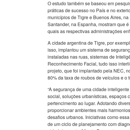
O estudo também se baseou em pesquisa
práticas de sucesso no País e no exter
municípios de Tigre e Buenos Aires, na A
Santander, na Espanha, mostram que é 
quais as respectivas administrações en
A cidade argentina de Tigre, por exemp
isso, implantou um sistema de seguranç
instaladas nas ruas, sistemas de Inteli
Reconhecimento Facial, tudo isso inter
projeto, que foi implantado pela NEC, no
80% da taxa de roubos de veículos e o 
“A segurança de uma cidade inteligente 
social, soluções urbanísticas, espaços
pertencimento ao lugar. Adotando diver
proporcionar ambientes mais harmonioso
desafios urbanos. Iniciativas como ess
de um ciclo de planejamento com diagnó