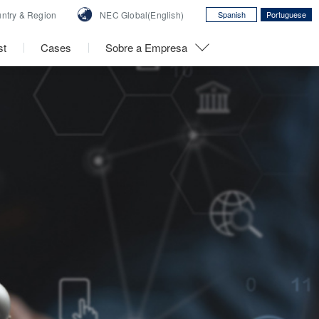
ntry &
Region
NEC Global(English)
Spanish
Portuguese
st
Cases
Sobre a Empresa