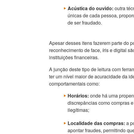
Acústica do ouvido:
outra técn
únicas de cada pessoa, propor
de ser fraudado.
Apesar desses itens fazerem parte do po
reconhecimento de face, íris e digital s
instituições financeiras.
A junção deste tipo de leitura com ferra
ter um nível maior de acuracidade da id
comportamentais como:
Horários:
onde há uma propensã
discrepâncias como compras e 
ilegítimas;
Localidade das compras:
a po
apontar fraudes, permitindo q